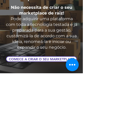
Não necessita de criar o seu
marketplace de raiz!
Pode adquirir uma plataforma
com toda a tecnologia testada e já
preparada para a sua gestão,
customizá-la de acordo com a sua
ideia, renomeá-la e iniciar ou
expandir o seu negócio.
COMECE A CRIAR O SEU MARKETPLACE
Marketplace e bairro
comercial digital
No âmbito do PRR (Plano de
Recuperação e Resiliência) e, mais
especificamente, da transição digital,
através dos designados bairros