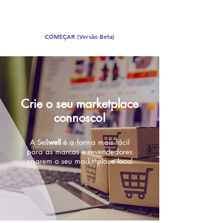
COMEÇAR (Versão Beta)
Crie o seu marketplace
connosco!
A Sell
well
é a forma mais fácil
para as marcas e revendedores
criarem o seu marketplace local